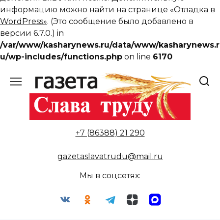
информацию можно найти на странице
«Отладка в
WordPress»
. (Это сообщение было добавлено в
версии 6.7.0.) in
/var/www/kasharynews.ru/data/www/kasharynews.r
u/wp-includes/functions.php
on line
6170
Перейти
к
содержанию
+7 (86388) 21 290
gazetaslavatrudu@mail.ru
Мы в соцсетях: