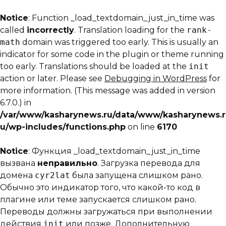
Notice
: Function _load_textdomain_just_in_time was
called
incorrectly
. Translation loading for the
rank-
math
domain was triggered too early. This is usually an
indicator for some code in the plugin or theme running
too early. Translations should be loaded at the
init
action or later. Please see
Debugging in WordPress
for
more information. (This message was added in version
6.7.0.) in
/var/www/kasharynews.ru/data/www/kasharynews.r
u/wp-includes/functions.php
on line
6170
Notice
: Функция _load_textdomain_just_in_time
вызвана
неправильно
. Загрузка перевода для
домена
cyr2lat
была запущена слишком рано.
Обычно это индикатор того, что какой-то код в
плагине или теме запускается слишком рано.
Переводы должны загружаться при выполнении
действия
init
или позже. Дополнительную