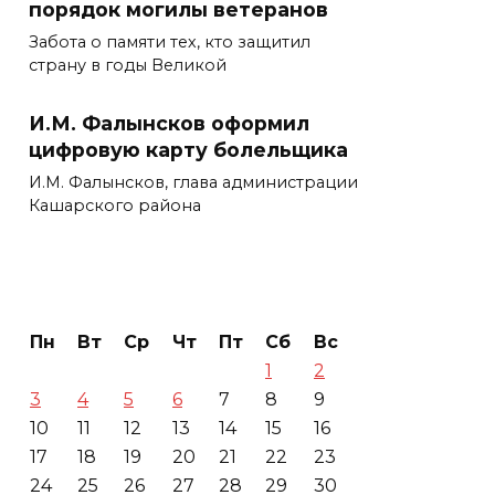
порядок могилы ветеранов
Забота о памяти тех, кто защитил
страну в годы Великой
И.М. Фалынсков оформил
цифровую карту болельщика
И.М. Фалынсков, глава администрации
Кашарского района
Пн
Вт
Ср
Чт
Пт
Сб
Вс
1
2
3
4
5
6
7
8
9
10
11
12
13
14
15
16
17
18
19
20
21
22
23
24
25
26
27
28
29
30