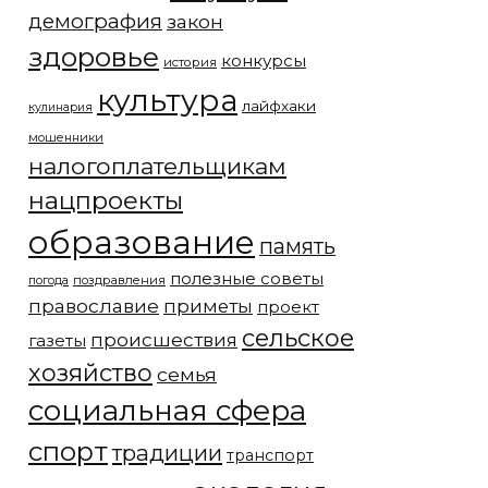
демография
закон
здоровье
конкурсы
история
культура
лайфхаки
кулинария
мошенники
налогоплательщикам
нацпроекты
образование
память
полезные советы
погода
поздравления
православие
приметы
проект
сельское
происшествия
газеты
хозяйство
семья
социальная сфера
спорт
традиции
транспорт