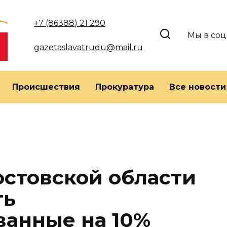
+7 (86388) 21 290
Мы в соц
gazetaslavatrudu@mail.ru
Происшествия
Прокуратура
Все новости
стовской области
ть
анные на 10%