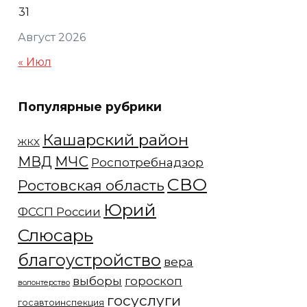
31
Август 2026
« Июл
Популярные рубрики
Кашарский район
ЖКХ
МЧС
МВД
Роспотребнадзор
СВО
Ростовская область
Юрий
ФССП России
Слюсарь
благоустройство
вера
выборы
гороскоп
волонтерство
госуслуги
госавтоинспекция