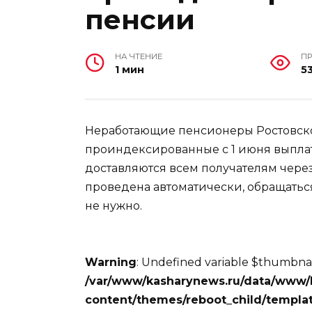
пенсии
НА ЧТЕНИЕ
П
1 мин
5
Неработающие пенсионеры Ростовско
проиндексированные с 1 июня выпла
доставляются всем получателям чере
проведена автоматически, обращатьс
не нужно.
Warning
: Undefined variable $thumbnai
/var/www/kasharynews.ru/data/www/
content/themes/reboot_child/templat