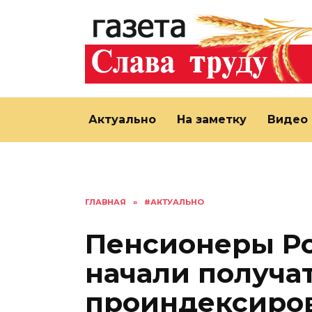
Перейти
к
содержанию
Актуально
На заметку
Видео
ГЛАВНАЯ
»
#АКТУАЛЬНО
Пенсионеры Ро
начали получа
проиндексиров