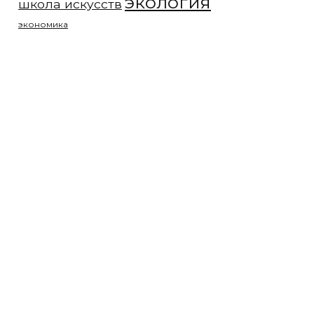
экология
школа искусств
экономика