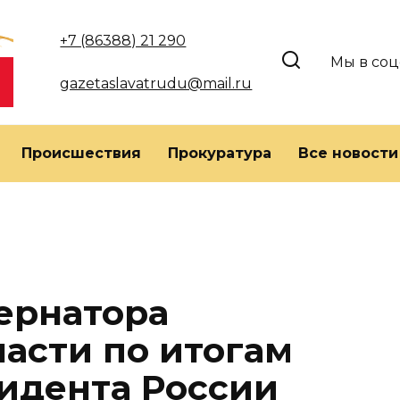
+7 (86388) 21 290
Мы в соц
gazetaslavatrudu@mail.ru
Происшествия
Прокуратура
Все новости
ернатора
ласти по итогам
идента России