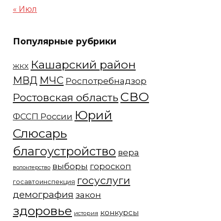
« Июл
Популярные рубрики
Кашарский район
ЖКХ
МЧС
МВД
Роспотребнадзор
СВО
Ростовская область
Юрий
ФССП России
Слюсарь
благоустройство
вера
выборы
гороскоп
волонтерство
госуслуги
госавтоинспекция
демография
закон
здоровье
конкурсы
история