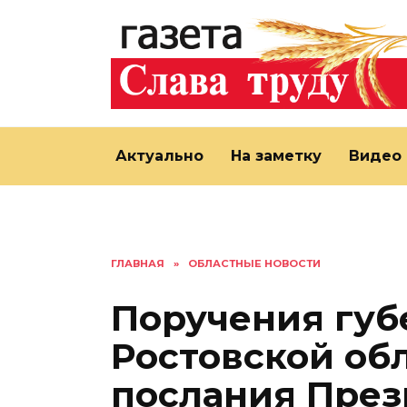
Перейти
к
содержанию
Актуально
На заметку
Видео
ГЛАВНАЯ
»
ОБЛАСТНЫЕ НОВОСТИ
Поручения губ
Ростовской об
послания През