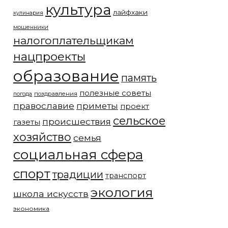
культура
лайфхаки
кулинария
мошенники
налогоплательщикам
нацпроекты
образование
память
полезные советы
погода
поздравления
православие
приметы
проект
сельское
происшествия
газеты
хозяйство
семья
социальная сфера
спорт
традиции
транспорт
экология
школа искусств
экономика