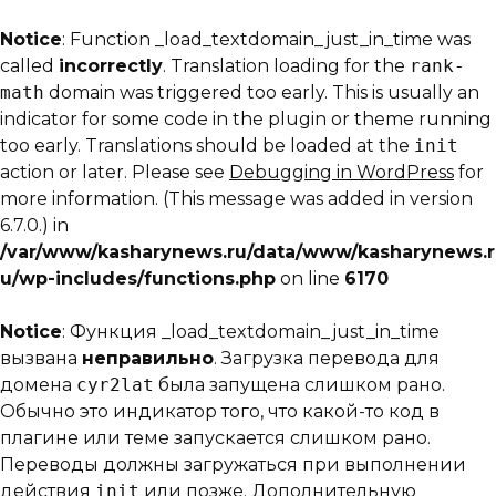
Notice
: Function _load_textdomain_just_in_time was
called
incorrectly
. Translation loading for the
rank-
math
domain was triggered too early. This is usually an
indicator for some code in the plugin or theme running
too early. Translations should be loaded at the
init
action or later. Please see
Debugging in WordPress
for
more information. (This message was added in version
6.7.0.) in
/var/www/kasharynews.ru/data/www/kasharynews.r
u/wp-includes/functions.php
on line
6170
Notice
: Функция _load_textdomain_just_in_time
вызвана
неправильно
. Загрузка перевода для
домена
cyr2lat
была запущена слишком рано.
Обычно это индикатор того, что какой-то код в
плагине или теме запускается слишком рано.
Переводы должны загружаться при выполнении
действия
init
или позже. Дополнительную