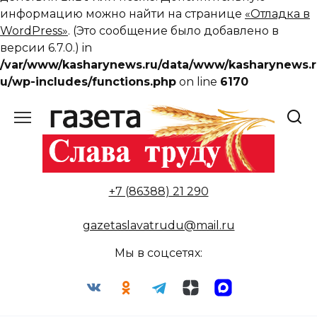
информацию можно найти на странице
«Отладка в
WordPress»
. (Это сообщение было добавлено в
версии 6.7.0.) in
/var/www/kasharynews.ru/data/www/kasharynews.r
u/wp-includes/functions.php
on line
6170
Перейти
к
содержанию
+7 (86388) 21 290
gazetaslavatrudu@mail.ru
Мы в соцсетях: