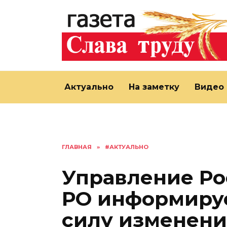
Перейти
к
содержанию
Актуально
На заметку
Видео
ГЛАВНАЯ
»
#АКТУАЛЬНО
Управление Ро
РО информируе
силу изменени