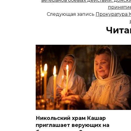
ветеранов боевых действий: донск
принятие
Следующая запись
Прокуратура К
Чита
Никольский храм Кашар
приглашает верующих на