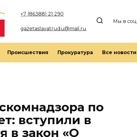
+7 (86388) 21 290
Мы в соц
gazetaslavatrudu@mail.ru
Происшествия
Прокуратура
Все новости
скомнадзора по
т: вступили в
я в закон «О