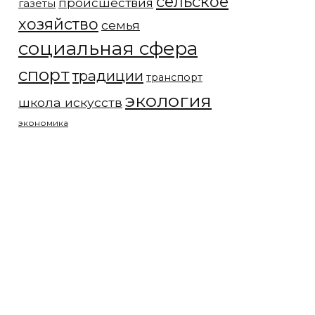
сельское
происшествия
газеты
хозяйство
семья
социальная сфера
спорт
традиции
транспорт
экология
школа искусств
экономика