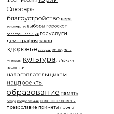
ФССП России
Слюсарь
благоустройство
вера
выборы
гороскоп
волонтерство
госуслуги
госавтоинспекция
демография
закон
здоровье
конкурсы
история
культура
лайфхаки
кулинария
мошенники
налогоплательщикам
нацпроекты
образование
память
полезные советы
погода
поздравления
православие
приметы
проект