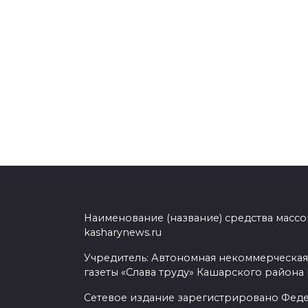
Наименование (название) средства масс
kasharynews.ru
Учредитель: Автономная некоммерческая
газеты «Слава труду» Кашарского района
Сетевое издание зарегистрировано Фед