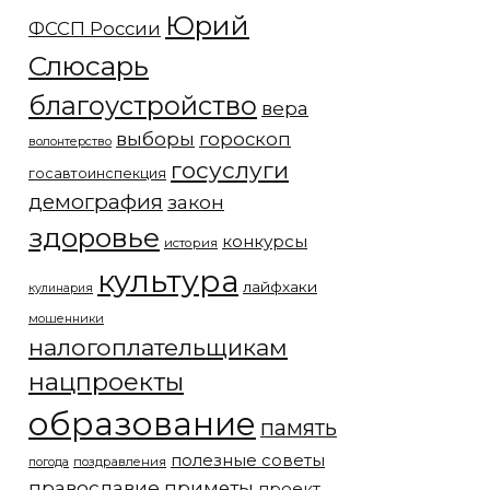
Юрий
ФССП России
Слюсарь
благоустройство
вера
выборы
гороскоп
волонтерство
госуслуги
госавтоинспекция
демография
закон
здоровье
конкурсы
история
культура
лайфхаки
кулинария
мошенники
налогоплательщикам
нацпроекты
образование
память
полезные советы
погода
поздравления
православие
приметы
проект