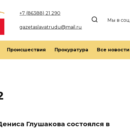
+7 (86388) 21 290
Мы в соц
gazetaslavatrudu@mail.ru
Происшествия
Прокуратура
Все новости
2
Дениса Глушакова состоялся в