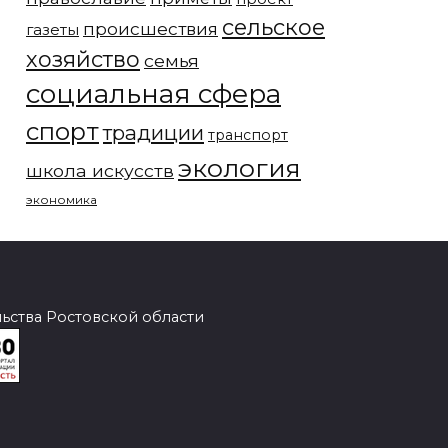
сельское
происшествия
газеты
хозяйство
семья
социальная сфера
спорт
традиции
транспорт
экология
школа искусств
экономика
ства Ростовской области