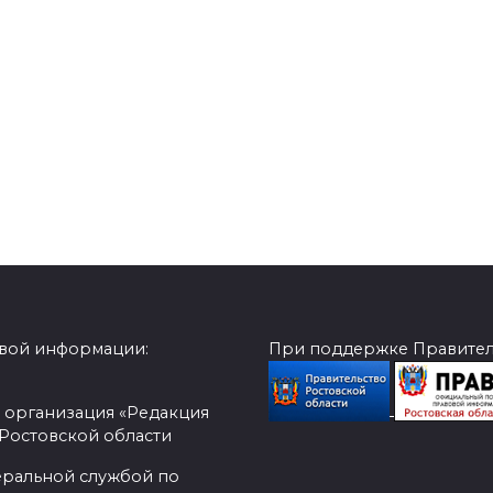
овой информации:
При поддержке Правитель
 организация «Редакция
 Ростовской области
еральной службой по