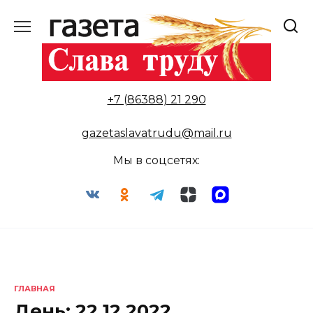
Перейти
к
содержанию
+7 (86388) 21 290
gazetaslavatrudu@mail.ru
Мы в соцсетях:
ГЛАВНАЯ
День:
22.12.2022