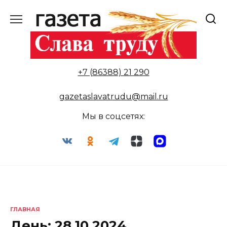
Перейти
к
содержанию
+7 (86388) 21 290
gazetaslavatrudu@mail.ru
Мы в соцсетях:
ГЛАВНАЯ
День:
28.10.2024