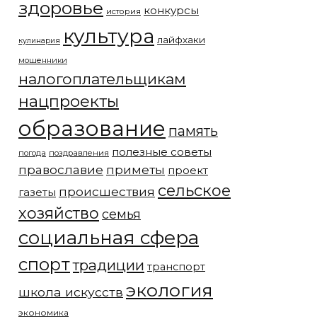
здоровье
конкурсы
история
культура
лайфхаки
кулинария
мошенники
налогоплательщикам
нацпроекты
образование
память
полезные советы
погода
поздравления
православие
приметы
проект
сельское
происшествия
газеты
хозяйство
семья
социальная сфера
спорт
традиции
транспорт
экология
школа искусств
экономика