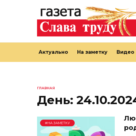
Перейти
к
содержанию
Актуально
На заметку
Видео
ГЛАВНАЯ
День:
24.10.202
Лю
#НА ЗАМЕТКУ
ро