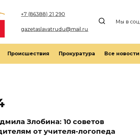
+7 (86388) 21 290
Мы в соц
gazetaslavatrudu@mail.ru
Происшествия
Прокуратура
Все новости
4
дмила Злобина: 10 советов
дителям от учителя-логопеда