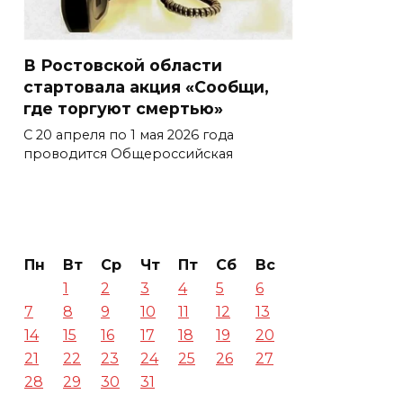
В Ростовской области
стартовала акция «Сообщи,
где торгуют смертью»
С 20 апреля по 1 мая 2026 года
проводится Общероссийская
Пн
Вт
Ср
Чт
Пт
Сб
Вс
1
2
3
4
5
6
7
8
9
10
11
12
13
14
15
16
17
18
19
20
21
22
23
24
25
26
27
28
29
30
31