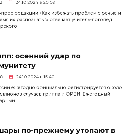
2
24.10.2024 в 20:09
опрос редакции «Как избежать проблем с речью и
емя их распознать?» отвечает учитель-логопед
рского
ипп: осенний удар по
мунитету
8
24.10.2024 в 15:40
ссии ежегодно официально регистрируется около
иллионов случаев гриппа и ОРВИ. Ежегодный
арный
шары по-прежнему утопают в