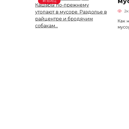
му
#ПЕРЕЦ
2к
Как 
мусо