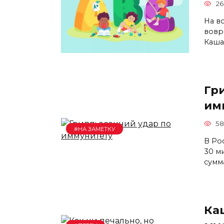
26
На в
вовр
Каша
Гр
им
58
#НА ЗАМЕТКУ
В Ро
30 м
сумм
Ка