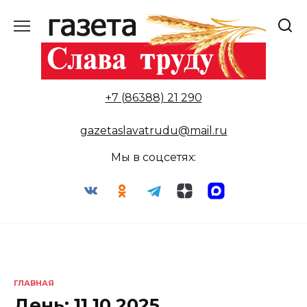
Перейти
к
содержанию
+7 (86388) 21 290
gazetaslavatrudu@mail.ru
Мы в соцсетях:
ГЛАВНАЯ
День:
11.10.2025