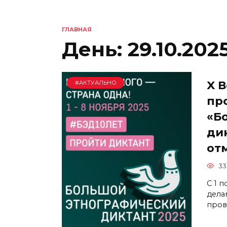
ГЛАВНАЯ
День:
29.10.202
X 
#АКТУАЛЬНО
пр
«Б
ди
от
33
С 1 
дела
пров