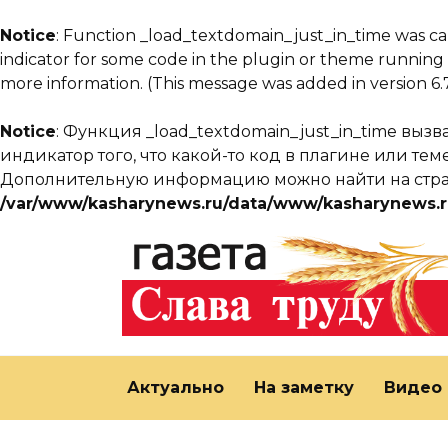
Notice
: Function _load_textdomain_just_in_time was c
indicator for some code in the plugin or theme running 
more information. (This message was added in version 6.7
Notice
: Функция _load_textdomain_just_in_time выз
индикатор того, что какой-то код в плагине или т
Дополнительную информацию можно найти на ст
/var/www/kasharynews.ru/data/www/kasharynews.r
Перейти
к
содержанию
Актуально
На заметку
Видео