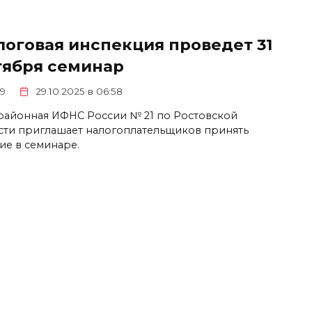
логовая инспекция проведет 31
тября семинар
9
29.10.2025 в 06:58
айонная ИФНС России № 21 по Ростовской
сти приглашает налогоплательщиков принять
тие в семинаре.