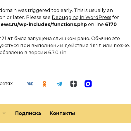
domain was triggered too early. This is usually an
on or later. Please see
Debugging in WordPress
for
ews.ru/wp-includes/functions.php
on line
6170
r2lat
была запущена слишком рано. Обычно это
гружаться при выполнении действия
init
или позже.
бавлено в версии 6.7.0.) in
сетях:
Подписка
Контакты