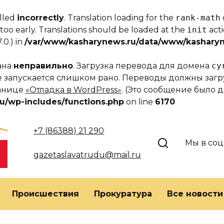
alled
incorrectly
. Translation loading for the
rank-math
too early. Translations should be loaded at the
init
acti
.0.) in
/var/www/kasharynews.ru/data/www/kasharyn
вана
неправильно
. Загрузка перевода для домена
cy
еме запускается слишком рано. Переводы должны за
ранице
«Отладка в WordPress»
. (Это сообщение было до
u/wp-includes/functions.php
on line
6170
+7 (86388) 21 290
Мы в соц
gazetaslavatrudu@mail.ru
Происшествия
Прокуратура
Все новости