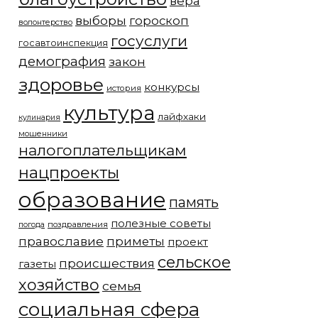
вера
выборы
гороскоп
волонтерство
госуслуги
госавтоинспекция
демография
закон
здоровье
конкурсы
история
культура
лайфхаки
кулинария
мошенники
налогоплательщикам
нацпроекты
образование
память
полезные советы
погода
поздравления
православие
приметы
проект
сельское
происшествия
газеты
хозяйство
семья
социальная сфера