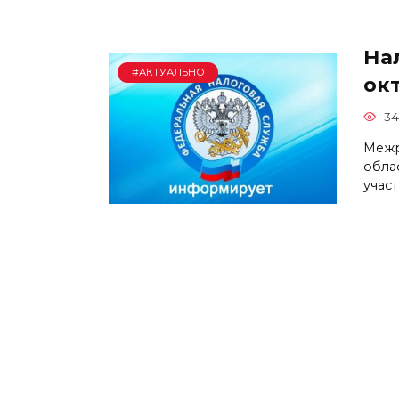
На
#АКТУАЛЬНО
ок
34
Межр
обла
учас