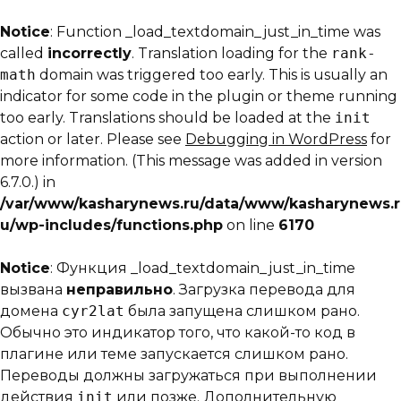
Notice
: Function _load_textdomain_just_in_time was
called
incorrectly
. Translation loading for the
rank-
math
domain was triggered too early. This is usually an
indicator for some code in the plugin or theme running
too early. Translations should be loaded at the
init
action or later. Please see
Debugging in WordPress
for
more information. (This message was added in version
6.7.0.) in
/var/www/kasharynews.ru/data/www/kasharynews.r
u/wp-includes/functions.php
on line
6170
Notice
: Функция _load_textdomain_just_in_time
вызвана
неправильно
. Загрузка перевода для
домена
cyr2lat
была запущена слишком рано.
Обычно это индикатор того, что какой-то код в
плагине или теме запускается слишком рано.
Переводы должны загружаться при выполнении
действия
init
или позже. Дополнительную