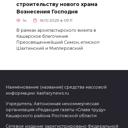
строительству нового храма
Вознесения Господня
1к.
16.10.2025 в 09:11
В рамках архипастырского визита в
Кашарское благочиние
Преосвященнейший Симон, епископ
Шахтинский и Миллеровский
Наименование (название) средства массовой
информации: kasharynews.ru
Учредитель: Автономная некоммерческая
организация «Редакция газеты «Слава труду»
Кашарского района Ростовской области
Сетевое издание зарегистрировано Федеральной