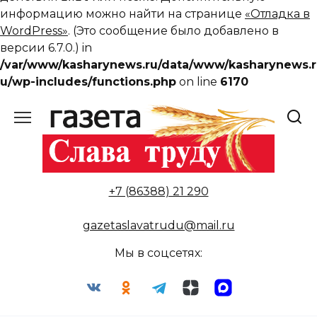
информацию можно найти на странице
«Отладка в
WordPress»
. (Это сообщение было добавлено в
версии 6.7.0.) in
/var/www/kasharynews.ru/data/www/kasharynews.r
u/wp-includes/functions.php
on line
6170
Перейти
к
содержанию
+7 (86388) 21 290
gazetaslavatrudu@mail.ru
Мы в соцсетях: