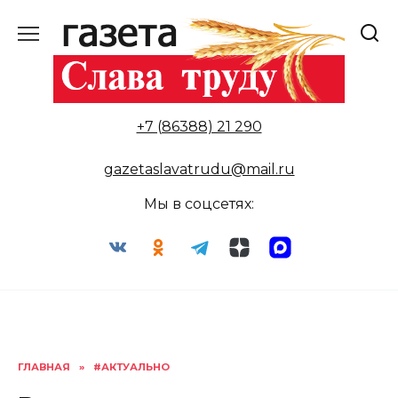
Перейти
к
содержанию
+7 (86388) 21 290
gazetaslavatrudu@mail.ru
Мы в соцсетях:
ГЛАВНАЯ
»
#АКТУАЛЬНО