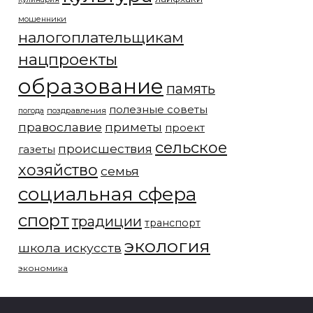
мошенники
налогоплательщикам
нацпроекты
образование
память
полезные советы
погода
поздравления
православие
приметы
проект
сельское
происшествия
газеты
хозяйство
семья
социальная сфера
спорт
традиции
транспорт
экология
школа искусств
экономика