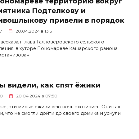
Пономареве территорию вокруг
мятника Подтелкову и
ивошлыкову привели в порядок
7
20.04.2024 в 13:51
рассказал глава Талловеровского сельского
ления, в хуторе Пономареве Кашарского района
организован
ы видели, как спят ёжики
0
20.04.2024 в 07:50
же, эти милые ёжики всю ночь охотились. Они так
и, что не смогли дойти до своего домика и уснули