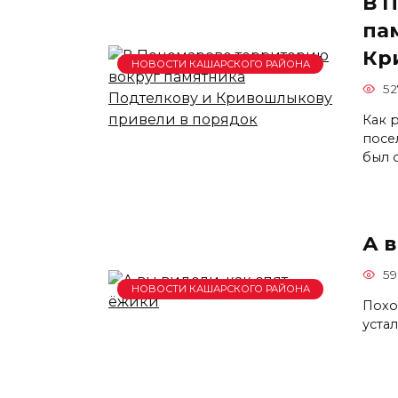
В 
па
Кр
НОВОСТИ КАШАРСКОГО РАЙОНА
52
Как 
посе
был 
А в
59
НОВОСТИ КАШАРСКОГО РАЙОНА
Похо
устал