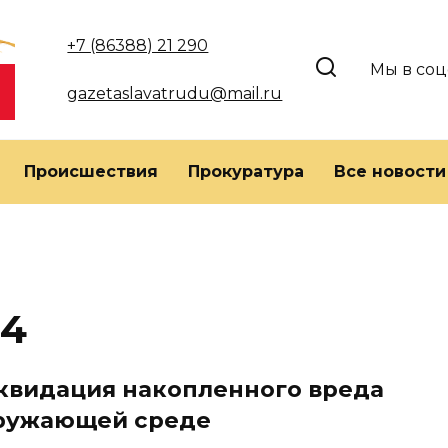
+7 (86388) 21 290
Мы в соц
gazetaslavatrudu@mail.ru
Происшествия
Прокуратура
Все новости
24
квидация накопленного вреда
ружающей среде