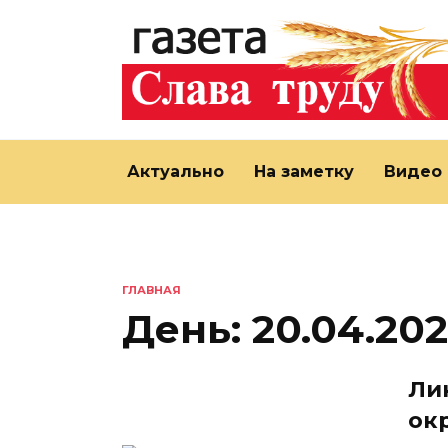
Перейти
к
содержанию
Актуально
На заметку
Видео
ГЛАВНАЯ
День:
20.04.20
Ли
ок