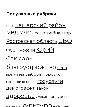
Популярные рубрики
Кашарский район
ЖКХ
МЧС
МВД
Роспотребнадзор
СВО
Ростовская область
Юрий
ФССП России
Слюсарь
благоустройство
вера
выборы
гороскоп
волонтерство
госуслуги
госавтоинспекция
демография
закон
здоровье
конкурсы
история
культура
лайфхаки
кулинария