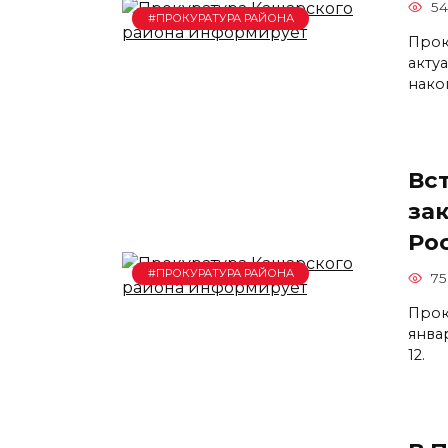
54
#ПРОКУРАТУРА РАЙОНА
Прок
акту
нако
Вс
за
Ро
#ПРОКУРАТУРА РАЙОНА
75
Прок
янва
12.