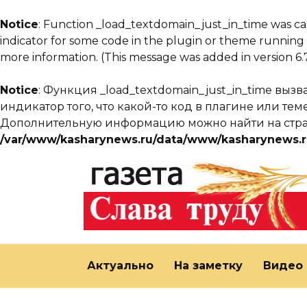
Notice
: Function _load_textdomain_just_in_time was c
indicator for some code in the plugin or theme running 
more information. (This message was added in version 6.7
Notice
: Функция _load_textdomain_just_in_time выз
индикатор того, что какой-то код в плагине или т
Дополнительную информацию можно найти на ст
/var/www/kasharynews.ru/data/www/kasharynews.r
Перейти
к
содержанию
Актуально
На заметку
Видео