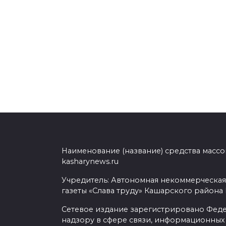
Наименование (название) средства масс
kasharynews.ru
Учредитель: Автономная некоммерческая
газеты «Слава труду» Кашарского района
Сетевое издание зарегистрировано Фед
надзору в сфере связи, информационных