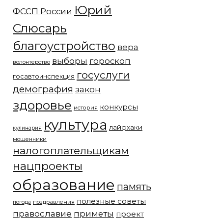
Юрий
ФССП России
Слюсарь
благоустройство
вера
выборы
гороскоп
волонтерство
госуслуги
госавтоинспекция
демография
закон
здоровье
конкурсы
история
культура
лайфхаки
кулинария
мошенники
налогоплательщикам
нацпроекты
образование
память
полезные советы
погода
поздравления
православие
приметы
проект