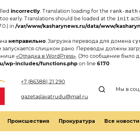
alled
incorrectly
. Translation loading for the
rank-math
too early. Translations should be loaded at the
init
acti
.0.) in
/var/www/kasharynews.ru/data/www/kasharyn
вана
неправильно
. Загрузка перевода для домена
cy
еме запускается слишком рано. Переводы должны за
ранице
«Отладка в WordPress»
. (Это сообщение было до
u/wp-includes/functions.php
on line
6170
+7 (86388) 21 290
Мы в соц
gazetaslavatrudu@mail.ru
Происшествия
Прокуратура
Все новости