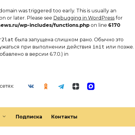
domain was triggered too early. This is usually an
on or later. Please see
Debugging in WordPress
for
ews.ru/wp-includes/functions.php
on line
6170
r2lat
была запущена слишком рано. Обычно это
гружаться при выполнении действия
init
или позже.
бавлено в версии 6.7.0.) in
сетях:
Подписка
Контакты