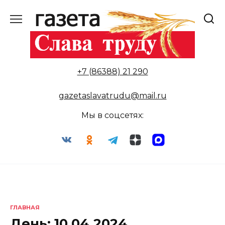
Перейти
к
содержанию
+7 (86388) 21 290
gazetaslavatrudu@mail.ru
Мы в соцсетях:
ГЛАВНАЯ
День:
10.04.2024