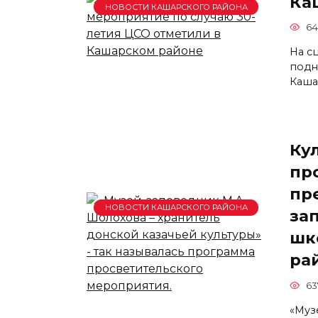
Ка
НОВОСТИ КАШАРСКОГО РАЙОНА
64
На с
подн
Каша
Ку
пр
пр
НОВОСТИ КАШАРСКОГО РАЙОНА
за
шк
ра
63
«Муз