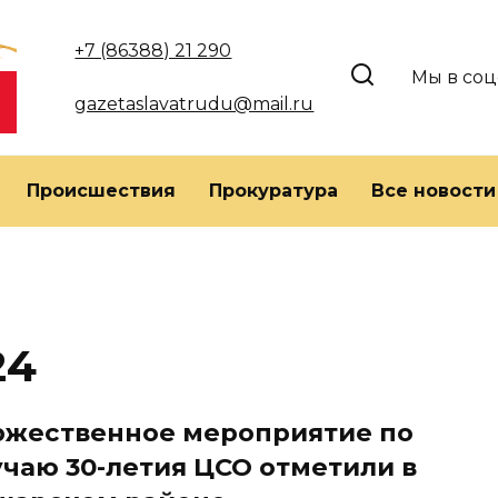
+7 (86388) 21 290
Мы в соц
gazetaslavatrudu@mail.ru
Происшествия
Прокуратура
Все новости
24
ржественное мероприятие по
учаю 30-летия ЦСО отметили в