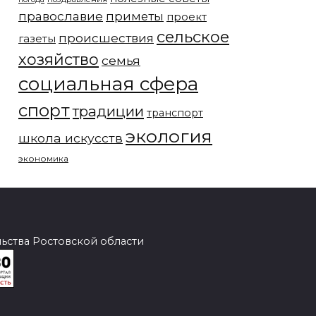
православие
приметы
проект
сельское
происшествия
газеты
хозяйство
семья
социальная сфера
спорт
традиции
транспорт
экология
школа искусств
экономика
ства Ростовской области