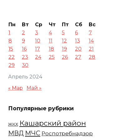
Пн
Вт
Ср
Чт
Пт
Сб
Вс
1
2
3
4
5
6
7
8
9
10
11
12
13
14
15
16
17
18
19
20
21
22
23
24
25
26
27
28
29
30
Апрель 2024
« Мар
Май »
Популярные рубрики
Кашарский район
ЖКХ
МЧС
МВД
Роспотребнадзор