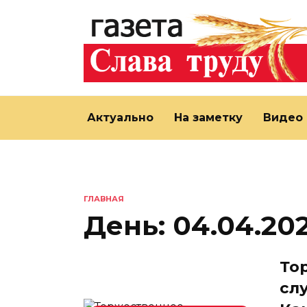
Перейти
к
содержанию
Актуально
На заметку
Видео
ГЛАВНАЯ
День:
04.04.20
То
сл