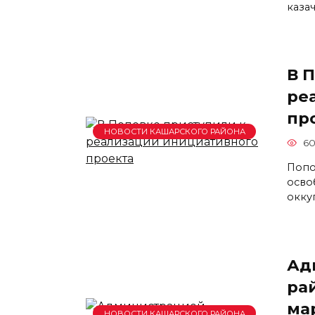
каза
В 
ре
пр
НОВОСТИ КАШАРСКОГО РАЙОНА
60
Попо
осво
окку
Ад
ра
ма
НОВОСТИ КАШАРСКОГО РАЙОНА