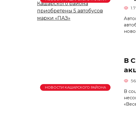
1.7
Авто
авто
ново
В 
ак
56
НОВОСТИ КАШАРСКОГО РАЙОНА
В со
несо
«Вес