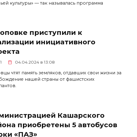
чьей культуры» — так называлась программа
Поповке приступили к
ализации инициативного
оекта
1
04.04.2024 в 13:08
вцы чтят память земляков, отдавших свои жизни за
бождение нашей страны от фашистских
пантов.
министрацией Кашарского
йона приобретены 5 автобусов
рки «ПАЗ»