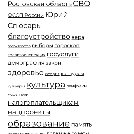
СВО
Ростовская область
Юрий
ФССП России
Слюсарь
благоустройство
вера
выборы
гороскоп
волонтерство
госуслуги
госавтоинспекция
демография
закон
здоровье
конкурсы
история
культура
лайфхаки
кулинария
мошенники
налогоплательщикам
нацпроекты
образование
память
полезные советы
погода
поздравления