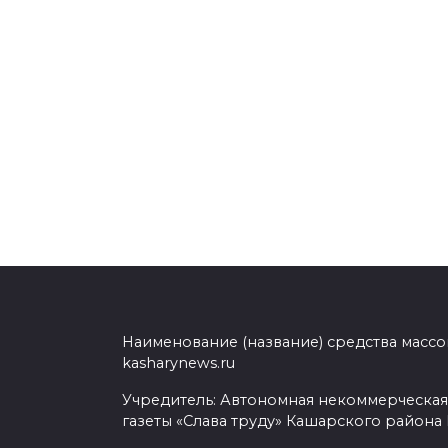
Наименование (название) средства масс
kasharynews.ru
Учредитель: Автономная некоммерческая
газеты «Слава труду» Кашарского района