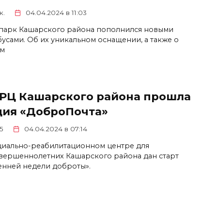
к.
04.04.2024 в 11:03
парк Кашарского района пополнился новыми
бусами. Об их уникальном оснащении, а также о
м
СРЦ Кашарского района прошла
ция «ДоброПочта»
5
04.04.2024 в 07:14
циально-реабилитационном центре для
вершеннолетних Кашарского района дан старт
енней недели доброты».