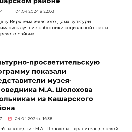
шарском районе
4
04.04.2024 в 22:03
цену Верхнемакеевского Дома культуры
имались лучшие работники социальной сферы
рского района.
льтурно-просветительскую
ограмму показали
едставители музея-
поведника М.А. Шолохова
ольникам из Кашарского
йона
7
04.04.2024 в 16:38
ей-заповедник М.А. Шолохова – хранитель донской