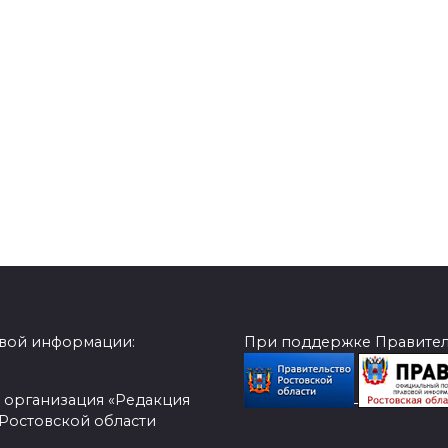
овой информации:
При поддержке Правитель
 организация «Редакция
 Ростовской области