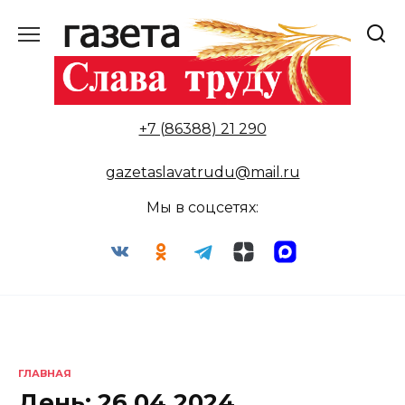
Перейти
к
содержанию
+7 (86388) 21 290
gazetaslavatrudu@mail.ru
Мы в соцсетях:
ГЛАВНАЯ
День:
26.04.2024