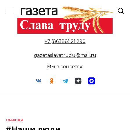
Перейти
к
содержанию
+7 (86388) 21 290
gazetaslavatrudu@mail.ru
Мы в соцсетях:
ГЛАВНАЯ
#Наши люди