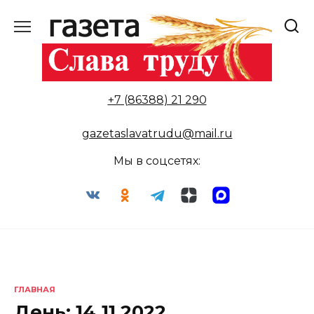
Перейти
к
содержанию
+7 (86388) 21 290
gazetaslavatrudu@mail.ru
Мы в соцсетях:
ГЛАВНАЯ
День:
14.11.2022