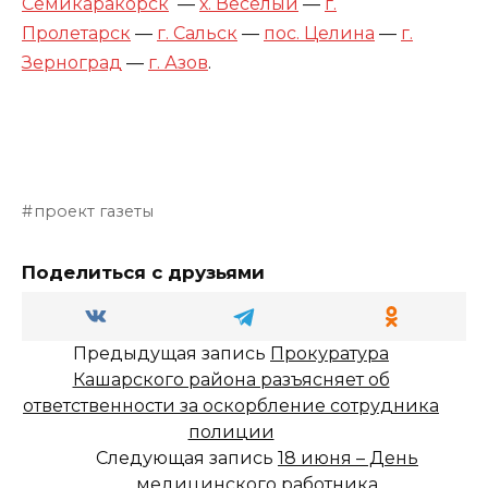
Семикаракорск
—
х. Веселый
—
г.
Пролетарск
—
г. Сальск
—
пос. Целина
—
г.
Зерноград
—
г. Азов
.
проект газеты
Поделиться с друзьями
Предыдущая запись
Прокуратура
Кашарского района разъясняет об
ответственности за оскорбление сотрудника
полиции
Следующая запись
18 июня – День
медицинского работника